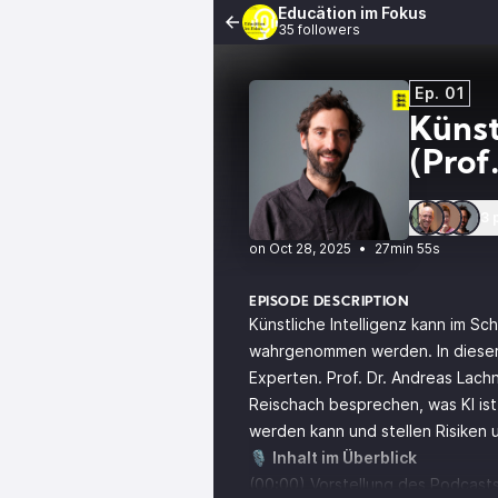
Educätion im Fokus
35 followers
Ep. 01
Künst
(Prof
3 
•
27min 55s
EPISODE DESCRIPTION
Künstliche Intelligenz kann im S
wahrgenommen werden. In dieser 
Experten. Prof. Dr. Andreas Lach
Reischach besprechen, was KI ist,
werden kann und stellen Risiken
🎙️
Inhalt im Überblick
(00:00) Vorstellung des Podcasts 