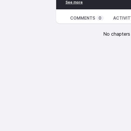
Intelligenz (06:23) Das Dagstuhl
Bildung (11:43) Entzauberung von 
Regularien zur Nutzung im schulis
COMMENTS
0
ACTIVIT
(21:27) Digital Divide und Bias (
für KI im Schulalltag
No chapters a
👤
Unser Gast
Prof. Dr. Andreas Lachner, Profe
Schwerpunkt Lehren und Lernen mi
📖
Aus dem Podcast
Hinweis: Diese Folge wurde im D
konnten Schulen in Baden-Württ
in der Digitalen Bildungsplattfo
explorativen Projekt fAIrChat te
schulischen Einsatz von KI generi
vor zur Verfügung, voraussichtli
nicht mehr in das Projekt aufge
Über die Digitale Bildungsplatt
Chatbot AIS.chat zur Verfügung. B
1-6, die vor Mai 2026 aufgezeich