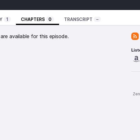
-Dreieck (07:31) Chancen und Grenzen von KI in der
KI (13:31) Prompting (16:04) Richtlinien und
chen Kontext (19:20) Ein kritisch-optimistischer Blick
Y
1
CHAPTERS
0
TRANSCRIPT
–
23:07) EU AI Act (24:11) Visionen von Andi und Simon
re available for this episode.
ssor für Erziehungswissenschaft mit dem
List
t digitalen Medien an der Universität Tübingen.
ezember 2024 aufgezeichnet. Zu diesem Zeitpunkt
emberg einen KI-basierten ChatBot über MoodleBW
rm (schule@BW) nutzen, sofern sie an dem
ilgenommen haben, das wichtige Erkenntnisse für den
Zen
ert hat. Den Projektschulen steht fAIrChat nach wie
ch bis Ende Schuljahr 2025/26, neue Schulen werden
nommen.
form SCHULE@BW steht den Schulen in BW der KI-
is Mai 2026 hieß AIS.chat noch telli; in den Episoden
net wurden, wird AIS.chat daher noch telli genannt.