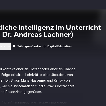
liche Intelligenz im Unterricht
. Dr. Andreas Lachner)
persons
Tübingen Center for Digital Education
chulkontext eher als Gefahr oder aber als Chance
Folge erhalten Lehrkräfte eine Übersicht von
ner, Dr. Simon Maria Hassemer und Kimsy von
 wie sie systematisch für die Praxis betrachtet
 und Potenziale gegenüber.
(02:13) Definition und Einsatz Künstlicher